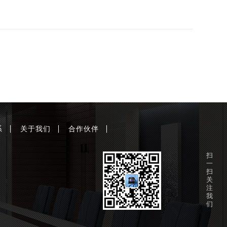
系
关于我们
合作伙伴
扫
一
扫
关
注
我
们