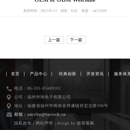
发布时间：2023-01-13 浏览：62次 来源： mf123456
上一篇
下一篇
首页
产品中心
经典创新
开发资讯
服务体
电话：86-591-83449101
公司：福州华琦电子有限公司
地址：福建省福州市闽侯县祥谦镇祥宏北路166号
邮箱：amyliu@fartech.cn
隐私政策
|
网站声明
|
design by 极简慕枫.